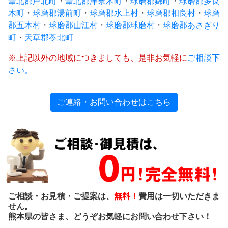
葦北郡芦北町
・
葦北郡津奈木町
・
球磨郡錦町
・
球磨郡多良
木町
・
球磨郡湯前町
・
球磨郡水上村
・
球磨郡相良村
・
球磨
郡五木村
・
球磨郡山江村
・
球磨郡球磨村
・
球磨郡あさぎり
町
・
天草郡苓北町
※上記以外の地域につきましても、是非お気軽に
ご相談下
さい。
ご連絡・お問い合わせはこちら
ご相談・お見積・ご提案は、
無料！
費用は一切いただきま
せん。
熊本県の皆さま、どうぞお気軽にお問い合わせ下さい！