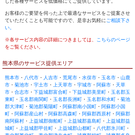
した各種サービスを低価格にてご提供しています。
お客様のご要望を伺った上で最適なサービスをご提案させ
ていただくことも可能ですので、是非お気軽に
ご相談下さ
い。
※各サービス内容の詳細につきましては、
こちらのページ
をご覧ください。
熊本県のサービス提供エリア
熊本市
・
八代市
・
人吉市
・
荒尾市
・
水俣市
・
玉名市
・
山鹿
市
・
菊池市
・
宇土市
・
上天草市
・
宇城市
・
阿蘇市
・
天草
市
・
合志市
・
下益城郡富合町
・
下益城郡美里町
・
玉名郡玉
東町
・
玉名郡南関町
・
玉名郡長洲町
・
玉名郡和水町
・
菊池
郡大津町
・
菊池郡菊陽町
・
阿蘇郡南小国町
・
阿蘇郡小国
町
・
阿蘇郡産山村
・
阿蘇郡高森町
・
阿蘇郡西原村
・
阿蘇郡
南阿蘇村
・
上益城郡御船町
・
上益城郡嘉島町
・
上益城郡益
城町
・
上益城郡甲佐町
・
上益城郡山都町
・
八代郡氷川町
・