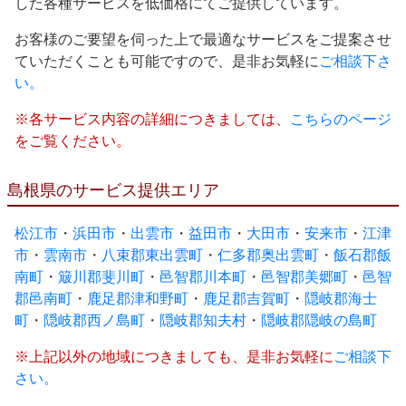
した各種サービスを低価格にてご提供しています。
お客様のご要望を伺った上で最適なサービスをご提案させ
ていただくことも可能ですので、是非お気軽に
ご相談下さ
い。
※各サービス内容の詳細につきましては、
こちらのページ
をご覧ください。
島根県のサービス提供エリア
松江市
・
浜田市
・
出雲市
・
益田市
・
大田市
・
安来市
・
江津
市
・
雲南市
・
八束郡東出雲町
・
仁多郡奥出雲町
・
飯石郡飯
南町
・
簸川郡斐川町
・
邑智郡川本町
・
邑智郡美郷町
・
邑智
郡邑南町
・
鹿足郡津和野町
・
鹿足郡吉賀町
・
隠岐郡海士
町
・
隠岐郡西ノ島町
・
隠岐郡知夫村
・
隠岐郡隠岐の島町
※上記以外の地域につきましても、是非お気軽に
ご相談下
さい。